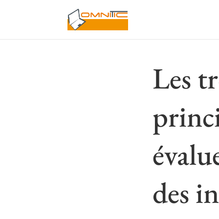
Les tr
princ
évalu
des i