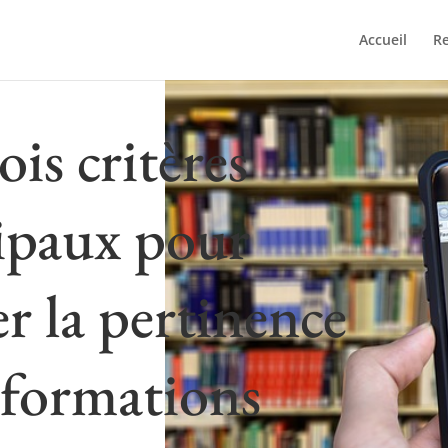
Accueil
Re
ois critères
ipaux pour
er la pertinence
nformations