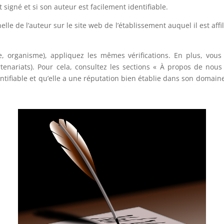
est signé et si son auteur est facilement identifiable.
elle de l’auteur sur le site web de l’établissement auquel il est a
ise, organisme), appliquez les mêmes vérifications. En plus, vous
rtenariats). Pour cela, consultez les sections « À propos de no
entifiable et qu’elle a une réputation bien établie dans son domain