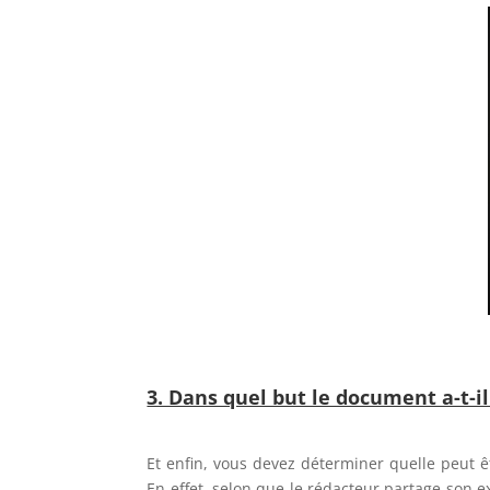
3. Dans quel but le document a-t-il
Et enfin, vous devez déterminer quelle peut êtr
En effet, selon que le rédacteur partage son 